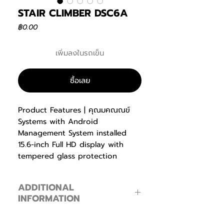
STAIR CLIMBER DSC6A
ราคา
฿0.00
เพิ่มลงในรถเข็น
ซื้อเลย
Product Features | คุณมคณณข์
Systems with Android
Management System installed
15.6-inch Full HD display with
tempered glass protection
Digital reception and
Android/iOS smartphone
ADDITIONAL
mirroring
INFORMATION
Control controller that operates
independently of the monitor
Product information