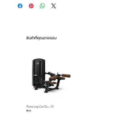
screen (enhanced immunity)
Exercise Class Bell 25 Min
ECB control system applied
Load control ECB control and Pna
You can select a variety of
wheel
exercise classes through 25
Wannamer Frame
levels of componentized load
Product size 1594 x 830 x 2090mm.
Product weight 146 KG
control.
สินค้าที่คุณอาจชอบ
Maximum allowable load 180 гг
Built-in advanced intelligence
Color size 275 x 200mm.
Zeit subsystem
ATSC Digital Reception Reception
Bam type with strong resistance
Phone Love Ring (Android OS, iOS)
to body movement
DisplayLee Android, touch screen
Precision processing, Gangseo
LED Full HD 15.6 New
steel structure: excellent
6 FND controlled independently of
resistance
monitor screen
Calories, heart rate, time, distance, RPM,
bell display
Exercise Program / Goal Exercise
Prone Leg Curl DL—15
Pec Fly/Rear Deltoid DL—14
IHRS (Intelligence's Touch Bottom
ราคา
ราคา
฿0.00
฿0.00
Telephone System)
Highly resistant steel frame
Black persoil coating with enhanced