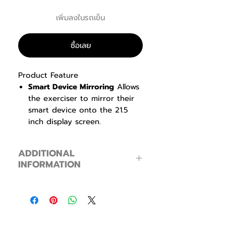
ลด
เพิ่มลงในรถเข็น
ซื้อเลย
Product Feature
Smart Device Mirroring
Allows
the exerciser to mirror their
smart device onto the 21.5
inch display screen.
Supports both iOS and
Android devices.
ADDITIONAL
Floating Deck
Technology
INFORMATION
Patented system provides
force reduction to the
Product Information
exerciser. (Patents No. 10-
Speed
0.8 ~ 20 kph (0.1
1371607)
kph increments)
Dual Incline System
Patented