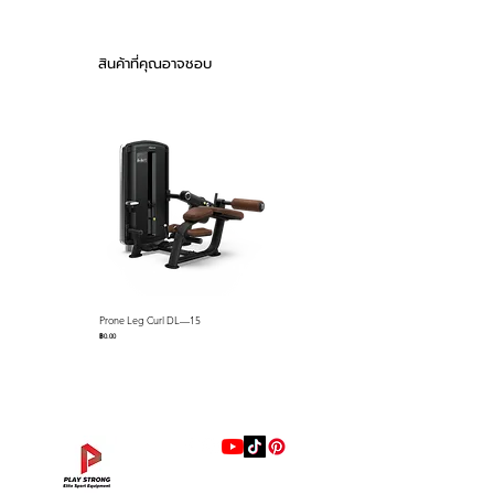
system reduces the load on
0.5 ~ 12.5 mph
the incline motor by at least
50 %. This drastically extends
Incline
0 ~ 16 % (0.1%
สินค้าที่คุณอาจชอบ
the life of the incline motor
increments)
and lifting mechanism and
provides a very quiet system
Dual Axle System
without any rolling while
Motor Duty
AC 3HP (Treadmill
running. (Patents No. 10-
duty)
0624647)
AC Motor
Fuji Inverter
Control
Control
Roller
100 mm / 4”
Prone Leg Curl DL—15
Pec Fly/Rear Deltoid DL—14
Diameter
ราคา
ราคา
฿0.00
฿0.00
Running
1620 x 520 mm (L
Space
x W)
64 inches x 20
inches