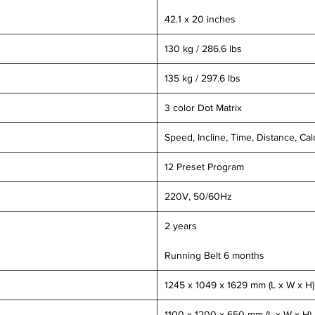
42.1 x 20 inches
130 kg / 286.6 lbs
135 kg / 297.6 lbs
3 color Dot Matrix
Speed, Incline, Time, Distance, Cal
12 Preset Program
220V, 50/60Hz
2 years
Running Belt 6 months
1245 x 1049 x 1629 mm (L x W x H)
1100 x 1200 x 650 mm (L x W x H),