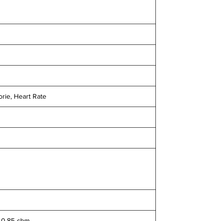
orie, Heart Rate
 0.85 cbm,