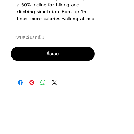
a 50% incline for hiking and
climbing simulation. Burn up 1.5
times more calories walking at mid
to high incline compared to
running on a flat surface. Low
เพิ่มลงในรถเข็น
impact, high intensity exercise.
-5 ~ 50% Incline
-5% decline for
rehabilitation to 50% incline for
ซื้อเลย
high intensity training makes
MyMountain a very diverse
machine.
Minimal Floor Space
Compact
footprint saves floor space. 42″
long and 20″ wide total size.
Walking Only
Can be used as a
walking machine for athletes and
older adults.