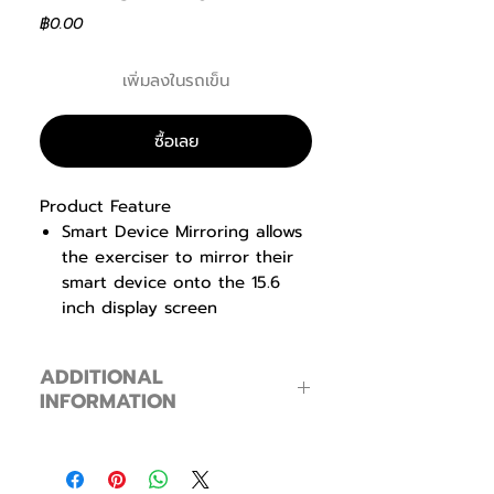
ราคา
฿0.00
เพิ่มลงในรถเข็น
ซื้อเลย
Product Feature
Smart Device Mirroring allows
the exerciser to mirror their
smart device onto the 15.6
inch display screen
Low 7″ step up height for
easy accessibility
ADDITIONAL
Oversized foot plates with
INFORMATION
narrow spacing to ensure a
comfortable workout
Product Information
Movement arms and
Exercise
25 Exercise Level
stationary bars for total body