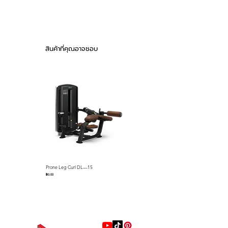
Level
or lower body only workouts
Accessory Tray & Bottle
Drive
Hybrid Generator
Holder
System
System
Transportation Wheels
สินค้าที่คุณอาจชอบ
Max.
180 kg / 397 lbs
User
Weight
Product
120 kg / 264 lbs
Weight
Stride
510 mm / 20”
Length
Display
15.6 inches LCD
Prone Leg Curl DL—15
Pec Fly/Rear Deltoid DL—14
Screen
ราคา
ราคา
฿0.00
฿0.00
Console
Time, Distance, Calorie,
Display
Heart Rate
Heart
Polar Compatible