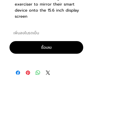
exerciser to mirror their smart
device onto the 15.6 inch display
screen
Supports both iOS and Android
devices
เพิ่มลงในรถเข็น
Low 7″ step up height for easy
accessibility
Oversized foot plates with narrow
ซื้อเลย
spacing to ensure a comfortable
workout
Movement arms and stationary
bars for total body or lower body
only workouts
Accessory Tray & Bottle Holder
Transportation Wheels