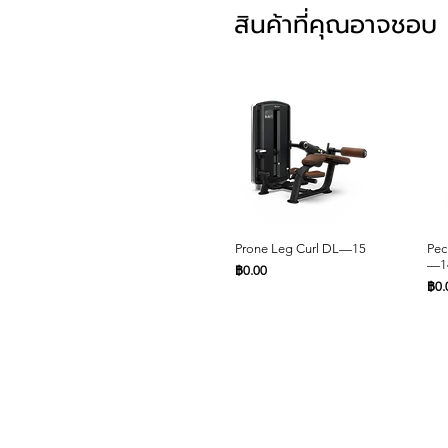
สินค้าที่คุณอาจชอบ
ดูข้อมูลด่วน
Prone Leg Curl DL—15
Pec
—1
ราคา
฿0.00
รา
฿0.
หน้าหลัก
สินค้า