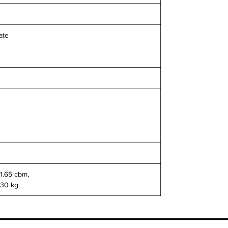
ate
 1.65 cbm,
130 kg