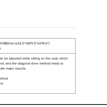
H1,880mm (L42.0”xW71.0”xH74.0”)
)
n be adjusted while sitting on the seat, which
t, and the diagonal drive method leads to
alis major muscle.
method
ent