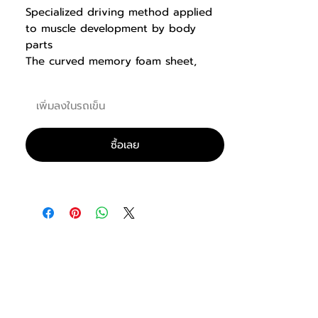
Specialized driving method applied
to muscle development by body
parts
The curved memory foam sheet,
which is designed to be suitable for
flexion of the human body, enhances
เพิ่มลงในรถเข็น
the user's stability, thereby
increasing concentration on exercise,
and the application of the ABS
ซื้อเลย
injection cover reduces
contamination by sweat or dust
when using the device for a long
time.