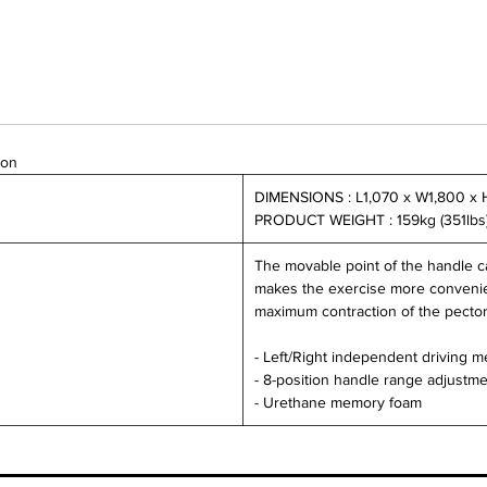
ion
DIMENSIONS : L1,070 x W1,800 x 
PRODUCT WEIGHT : 159kg (351lbs
The movable point of the handle ca
makes the exercise more convenien
maximum contraction of the pector
- Left/Right independent driving 
- 8-position handle range adjustm
- Urethane memory foam