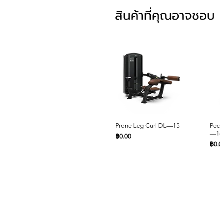
สินค้าที่คุณอาจชอบ
ดูข้อมูลด่วน
Prone Leg Curl DL—15
Pec
—1
ราคา
฿0.00
รา
฿0.
หน้าหลัก