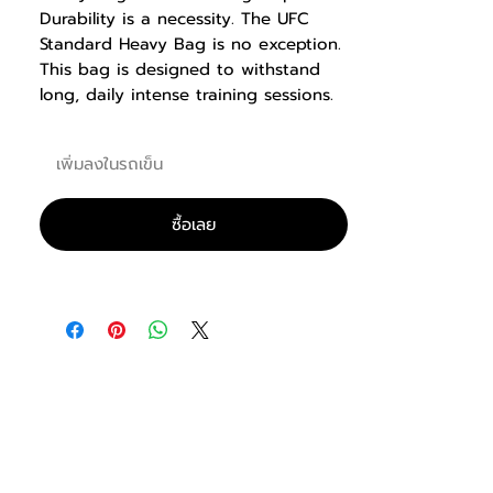
Durability is a necessity. The UFC
Standard Heavy Bag is no exception.
This bag is designed to withstand
long, daily intense training sessions.
Made from super though, ultra-
durable PCV exterior and reinforced
เพิ่มลงในรถเข็น
at every seam - you can rely on this
bag for a long time. Strong enough
for gym use, but economically priced
ซื้อเลย
for home use, look no further. This
bag is what you need.