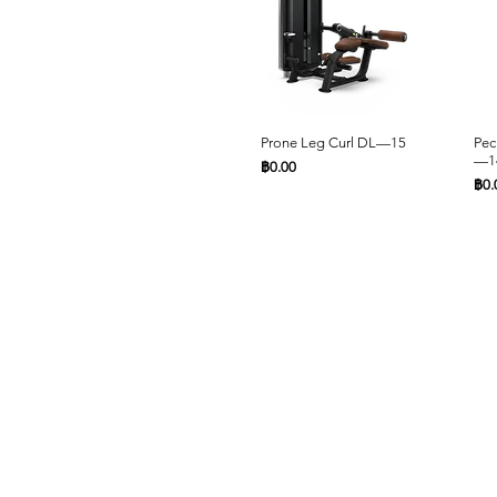
ดูข้อมูลด่วน
Prone Leg Curl DL—15
Pec
—1
ราคา
฿0.00
รา
฿0.
หน้าหลัก
สินค้า
ดูข้อมูลด่วน
ดูข้อมูลด่วน
Leg Extension DL—09
Lat Pulldown DL—03
Sea
Che
Commercial Fitness
ราคา
ราคา
รา
รา
฿0.00
฿0.00
฿0.
฿0.
Cardio