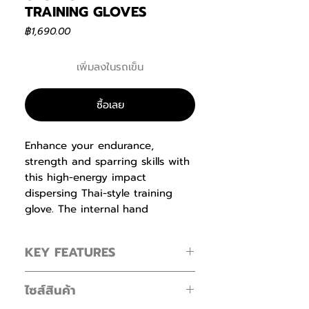
TRAINING GLOVES
ราคา
฿1,690.00
เพิ่มลงในรถเข็น
ซื้อเลย
Enhance your endurance,
strength and sparring skills with
this high-energy impact
dispersing Thai-style training
glove. The internal hand
compartment offers a secure,
snug fit without sacrificing
KEY FEATURES
comfort. Layers of high-density
molded foam keep hands
Thai style design
protected during heavy sparring
ไซส์สินค้า
Short cuff for working in the "clinch"
and bag workout sessions. Rigid
Ridged strap for secure wrist while