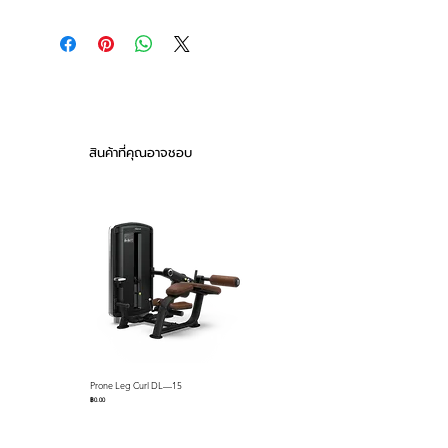
12 oz.
wrap-around hook & loop
striking
14 oz.
closure supports wrist.
Great for sparring or bag work
16 oz.
Durable engineered leather
18 oz.
สินค้าที่คุณอาจชอบ
Prone Leg Curl DL—15
Pec Fly/Rear Deltoid DL—14
ราคา
ราคา
฿0.00
฿0.00