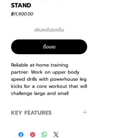
STAND
ราคา
฿11,900.00
เพิ่มลงในรถเข็น
ซื้อเลย
Reliable at-home training
partner. Work on upper body
speed drills with powerhouse leg
kicks for a core workout that will
challenge large and small
muscles simultaneously.
Constructed of heavy-duty
KEY FEATURES
powder-coated steel with 4
weight plate pegs for added
4 weight plate pegs for improved
stability, this is one compact but
stability
powerful training tool. Holds
Accommodates any heavy bag up to