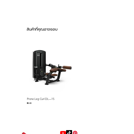
heavy bags up to 100 lbs. and
46 kg / 100 lb.
the adjustable speed bag
Adjustable height speed bag
platform accommodates various
platform handles all speed bag sizes
(Heavy bag/speed bag sold
size-speed bags.
สินค้าที่คุณอาจชอบ
separately)
Dimensions: 62.2" x 47.6" x 85.8"
Prone Leg Curl DL—15
Pec Fly/Rear Deltoid DL—14
ราคา
ราคา
฿0.00
฿0.00