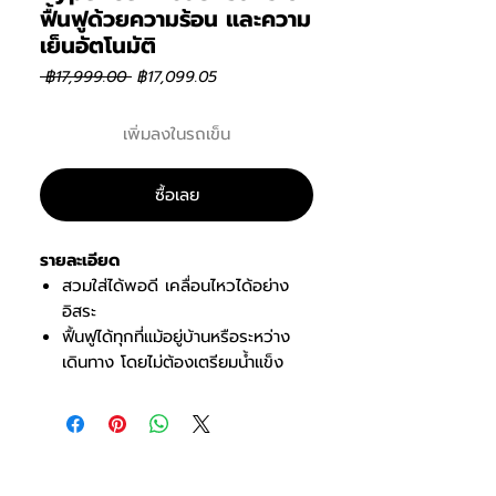
ฟื้นฟูด้วยความร้อน และความ
เย็นอัตโนมัติ
ราคา
ราคา
 ฿17,999.00 
฿17,099.05
ปกติ
ขาย
ลด
เพิ่มลงในรถเข็น
ซื้อเลย
รายละเอียด
สวมใส่ได้พอดี เคลื่อนไหวได้อย่าง
อิสระ
ฟื้นฟูได้ทุกที่แม้อยู่บ้านหรือระหว่าง
เดินทาง โดยไม่ต้องเตรียมน้ำแข็ง
และสายไฟ
ลดการเจ็บปวดและการอักเสบด้วย
ความเย็น หรือความร้อนเพื่อลดความ
ตึงเครียด และอาการปวดเมื่อย
ปรับขนาดได้อิสระด้วยสายรัด 3 เส้น