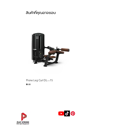
บริเวณด้านหลัง
วงแหวนสีขาวตรงกลาง เพื่อจัดการ
สินค้าที่คุณอาจชอบ
วางตำแหน่งให้พอดีกับหัวเข่า
ควบคุมผ่าน Hyperice App พร้อม
การเชื่อมต่อ
มอบอุณหภูมิประมาณ 0 - 45 องศา
ใช้งานสูงสุด 1.5 ชม
Prone Leg Curl DL—15
Pec Fly/Rear Deltoid DL—14
ราคา
ราคา
฿0.00
฿0.00