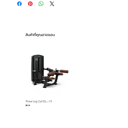
Catalog 2026
varying shoulder mobility,
142 kg / 313 lbs
ensuring proper joint alignment
Maximum Load Capacity
and reducing rotator cuff strain
300 kg / 661 lbs
to minimize impingement risk.
The optimized resistance profile
สินค้าที่คุณอาจชอบ
delivers heavier load at the
bottom, where muscles are
lengthened, and lighter
resistance at the top for safer,
more effective shoulder training.
Prone Leg Curl DL—15
Pec Fly/Rear Deltoid DL—14
ราคา
ราคา
฿0.00
฿0.00