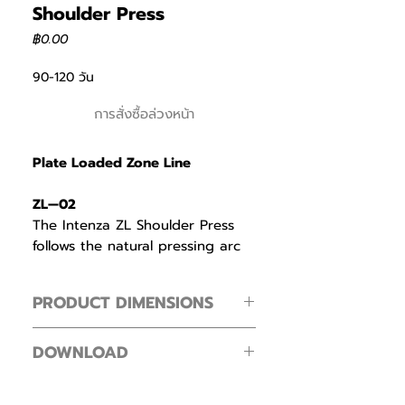
Shoulder Press
ราคา
฿0.00
90-120 วัน
การสั่งซื้อล่วงหน้า
Plate Loaded Zone Line
ZL—02
The Intenza ZL Shoulder Press
follows the natural pressing arc
of free weights, starting with
elbows in front and finishing
PRODUCT DIMENSIONS
beside the ears.
Footprint ( L × W × H )
With eight seat heights, three
DOWNLOAD
163 × 182 × 113 cm / 64.1 × 71.6 × 44.4 in
back pad angles, and two grip
Intenza Dezign Line Zone Line
options, it accommodates
Product Weight