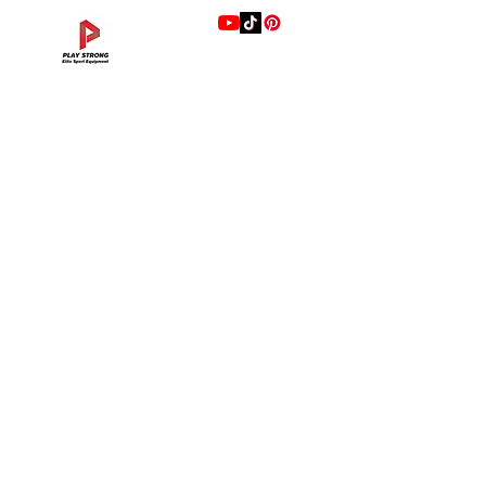
แบรนด์
Hip Adduction/Abduction DL—13
Triceps Extension DL—11
Leg Extension DL—09
Leg Press DL—07
Back Extension DL—05
Lat Pulldown DL—03
Biceps Curl DL—01
Assisted Chin Dip DL—12
Seated Row DL—10
Seated Leg Curl DL—08
Abdominal DL—06
Shoulder Press DL—04
Chest Press DL—02
Decline Chest Press
INTENZA FITNESS
ราคา
ราคา
ราคา
ราคา
ราคา
ราคา
ราคา
ราคา
ราคา
ราคา
ราคา
ราคา
ราคา
ราคา
฿0.00
฿0.00
฿0.00
฿0.00
฿0.00
฿0.00
฿0.00
฿0.00
฿0.00
฿0.00
฿0.00
฿0.00
฿0.00
฿0.00
RONFIC
Lexco
XMASTER
DRAX
UFC
DHZ
FREEMOTION
Fluid X
Merach
VALD
Hyperice
BLAZEPOD
RealleaderUSA
Xenjoy