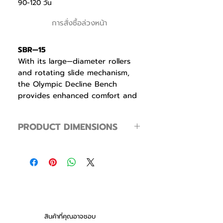
90-120 วัน
การสั่งซื้อล่วงหน้า
SBR—15
With its large—diameter rollers
and rotating slide mechanism,
the Olympic Decline Bench
provides enhanced comfort and
stability. In addition, high—
density bar rack guards are
PRODUCT DIMENSIONS
used to protect the frame.
Footprint ( L × W × H )
177 × 125 × 126 cm / 69.7 × 49.2 × 49.6
in
Product Weight
89 kg / 196.2 lbs
สินค้าที่คุณอาจชอบ