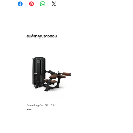
Catalog 2026
Use the bottom horns for an
Product Weight
ascending profile—lightest at the
306.5 kg / 675 lbs
start and heaviest at lockout—to
Maximum Load Capacity
overcome sticking points.
250 kg / 551 lbs
This design allows lifters to
สินค้าที่คุณอาจชอบ
perform multiple variations, tailor
resistance curves to their goals,
and work around injuries by
avoiding weak or painful ranges.
Perfect for targeting specific
phases of movement and
maximizing performance.
Prone Leg Curl DL—15
Pec Fly/Rear Deltoid DL—14
ราคา
ราคา
฿0.00
฿0.00