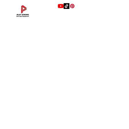
แบรนด์
Hip Adduction/Abduction DL—13
Triceps Extension DL—11
Leg Extension DL—09
Leg Press DL—07
Back Extension DL—05
Lat Pulldown DL—03
Biceps Curl DL—01
Assisted Chin Dip DL—12
Seated Row DL—10
Seated Leg Curl DL—08
Abdominal DL—06
Shoulder Press DL—04
Chest Press DL—02
Decline Chest Press
INTENZA FITNESS
ราคา
ราคา
ราคา
ราคา
ราคา
ราคา
ราคา
ราคา
ราคา
ราคา
ราคา
ราคา
ราคา
ราคา
฿0.00
฿0.00
฿0.00
฿0.00
฿0.00
฿0.00
฿0.00
฿0.00
฿0.00
฿0.00
฿0.00
฿0.00
฿0.00
฿0.00
RONFIC
Lexco
XMASTER
DRAX
UFC
DHZ
FREEMOTION
Fluid X
Merach
VALD
Hyperice
BLAZEPOD
RealleaderUSA
Xenjoy