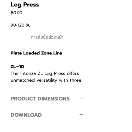
Leg Press
ราคา
฿0.00
90-120 วัน
การสั่งซื้อล่วงหน้า
Plate Loaded Zone Line
ZL—10
The Intenza ZL Leg Press offers
unmatched versatility with three
distinct resistance profiles to suit
any training goal.
PRODUCT DIMENSIONS
Load the top horns for a
Footprint ( L × W × H )
descending profile—heaviest at
DOWNLOAD
212 × 170 × 165 cm / 83.4 × 66.9 × 64.9
the bottom—for building
in
Intenza Dezign Line Zone Line
strength in the strongest range.