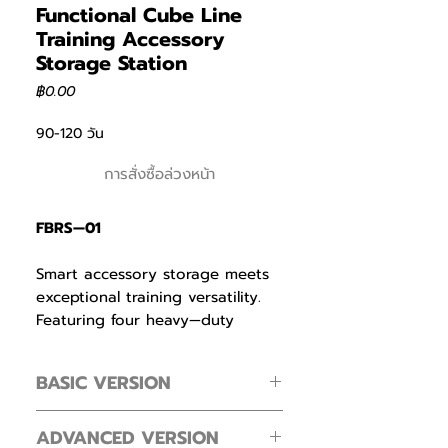
Functional Cube Line
Training Accessory
Storage Station
ราคา
฿0.00
90-120 วัน
การสั่งซื้อล่วงหน้า
FBRS—01
Smart accessory storage meets
exceptional training versatility.
Featuring four heavy—duty
hooks for suspension trainers or
punching bags, a spacious anti—
BASIC VERSION
slip pull—up bar for secure
workouts, and systematic
accessory storage, it ensures
ADVANCED VERSION
FBRS—01—B