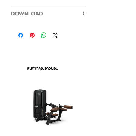
both functionality and space—
Training Accessory Storage Rack (1),
FBRS—01—A
efficient organization. With
Balance Ball (2), Foam Roller (4), Wall
DOWNLOAD
Training Accessory Storage Rack (1),
options for fixed or movable
Balls (3/4/6/8 kg Each Weight 1
Balance Ball (2), Foam Roller (4), Wall
rack placement, our stations
Piece),Dumbbells (2/4/6/8 Kg Each
Intenza Functional Cube Leaflet
Balls (6/8/10/12 kg Each Weight 1
Weight1 Pair), Kettlebells (6/8/10/12/16 kg
adapt seamlessly to your gym’s
Piece),dumbbells (8/10/12/14 kg Each
Each Weight 1 Piece), Medicine Balls
layout.
Weight1 Pair), Kettlebells (10/12/16/18/20
(3/4/5/6 kg Each Weight 2 Pieces)
kg Each Weight 1 Piece), Medicine Balls
Footprint ( L × W × H )
(4/5/6/7 kg Each Weight 2 Pieces)
130.2 × 170 × 250.8 cm / 51.26 in ×
66.93 in × 98.74 in
สินค้าที่คุณอาจชอบ