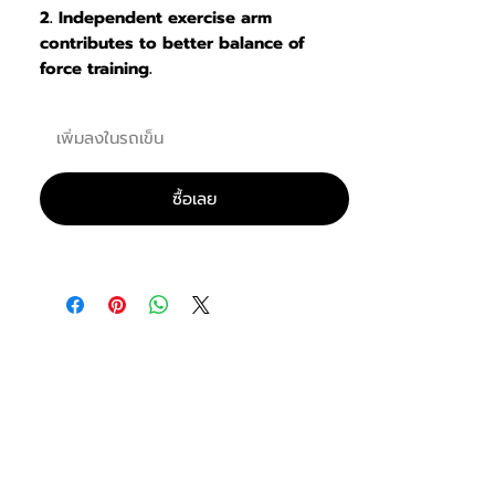
2. Independent exercise arm
contributes to better balance of
force training.
3. The movement flat leans forward
slightly, so impact on joint can be
เพิ่มลงในรถเข็น
reduced furthest.
4. Neutral handle offers different
exercise grades and personal
ซื้อเลย
preferences.
5. The balance force of each exercise
arm reduces initial resisting force.
M7PRO Line is a high-end series of
equipment for professional gym use.
It has been developed over 3 years
by fitness professionals based in US,
Holland and China, and went through
and arduous testing and is proving