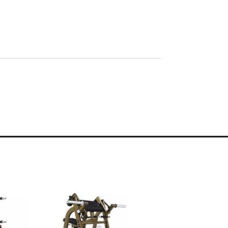
popular with luxury gyms and clubs.
This series proves to satisfy all uses
from the amateur to the professional
bodybuilder.
The M7PRO Line features Dual-Pulley
design and metal plate enclosure.
Each machine has a rack for towel
and water bottle holder. The range is
constructed from 57*115*3MM
elliptical section and design is based
around good Kinesiology motion.
The machines adopt stainless
fasteners, an excellent powder coat
paint finish and superior welding.
These features combine to produce
a beautiful and attractive range.
(M7PRO series used the weight cover
in Aluminium Alloy material, which is
more durable and looks more