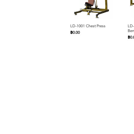
ดูข้อมูลด่วน
LD-1001 Chest Press
LD-
Ben
ราคา
฿0.00
รา
฿0.
หน้าหลัก
สินค้า
ดูข้อมูลด่วน
ดูข้อมูลด่วน
LD-1007 Power Smith
LD-1013 Pectoral Fly
LD-
LD-
Machine Dual System
Mac
Commercial Fitness
ราคา
รา
฿0.00
฿0.
ราคา
รา
฿0.00
฿0.
Cardio
Accessories