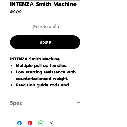
INTENZA Smith Machine
ราคา
฿0.00
เพิ่มลงในรถเข็น
ซื้อเลย
INTENZA Smith Machine
Multiple pull up handles.
Low starting resistance with
counterbalanced weight.
Precision guide rods and
bearings provide continuously
smooth movement.
Spec
Eight weight storage horns
are provided.
MODEL SBR—09
FOOTPRINT
(L x B x H) 135.1 x 205.5 x
BENCHES AND RACKS
234.2 cm