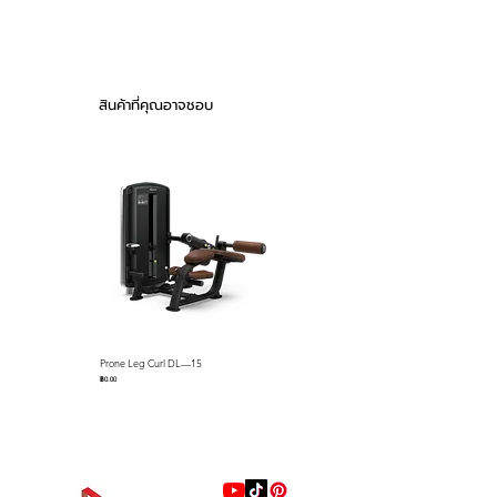
Simple yet essential pieces for
PRODUCT WEIGHT
287 kg
any strength training
environment. An assortment
of weight benches provide a
สินค้าที่คุณอาจชอบ
solid foundation for performing
body weight and
freeweight exercises, supporting
training versatility. Storage racks
efficiently
store various free—weight
equipment and provide easy
access for exercisers
during training.
DURABILITY
Prone Leg Curl DL—15
Pec Fly/Rear Deltoid DL—14
CORROSION AND SCRATCH—
ราคา
ราคา
฿0.00
฿0.00
RESISTANT FRAMES WITH DOUBLE
COATING AND ALUMINUM END
CAPS
FOR A LONGER LIFESPAN OF THE