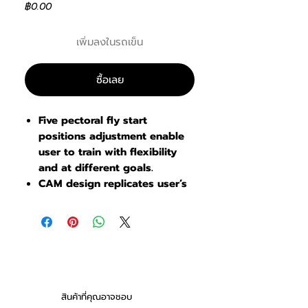
ราคา
฿0.00
เพิ่มลงในรถเข็น
ซื้อเลย
Five pectoral fly start
positions adjustment enable
user to train with flexibility
and at different goals.
CAM design replicates user’s
natural strength curve.
Articulating arms
accommodate wide range of
users.
Combines two exercises mode
in one for better floor space
efficiency.
สินค้าที่คุณอาจชอบ