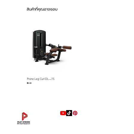
สินค้าที่คุณอาจชอบ
Prone Leg Curl DL—15
Pec Fly/Rear Deltoid DL—14
ราคา
ราคา
฿0.00
฿0.00