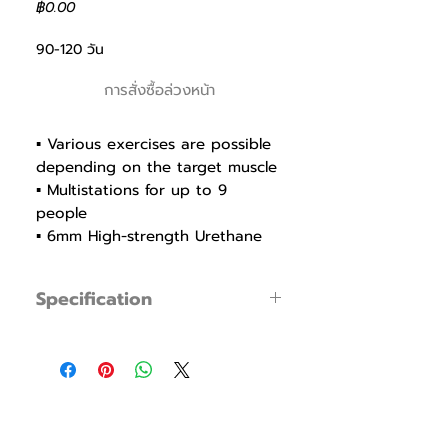
ราคา
฿0.00
90-120 วัน
การสั่งซื้อล่วงหน้า
▪ Various exercises are possible
depending on the target muscle
▪ Multistations for up to 9
people
▪ 6mm High-strength Urethane
wire for durability and smooth
feeling of movement
Specification
▪ Parts holder for convenient
storage
▪ Product Code : FWS034
▪ Multi chinning bars for pull-up
▪ Dimensions : W 5900 x L 3275 x H
exercise
2295 mm
▪ Weight : 1572 Kg ( Part A - Left 812Kg +
Part B - Right 760Kg)