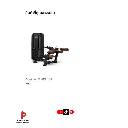
seat with ergonomic curved
design
สินค้าที่คุณอาจชอบ
Prone Leg Curl DL—15
Pec Fly/Rear Deltoid DL—14
ราคา
ราคา
฿0.00
฿0.00