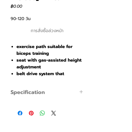
ราคา
฿0.00
90-120 วัน
การสั่งซื้อล่วงหน้า
exercise path suitable for
biceps training
seat with gas-assisted height
adjustment
belt drive system that
provides smooth and
consistent resistance
Specification
cams that ensure optimal load
tension
Size:
W 1165 x L 1475 x H 1515
main frame manufactured with
Weight:
225kg (block weight 75kg)
a proprietary pipe design
cell phone and water bottle
holder