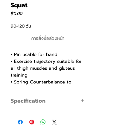
Squat
ราคา
฿0.00
90-120 วัน
การสั่งซื้อล่วงหน้า
▪ Pin usable for band
▪ Exercise trajectory suitable for
all thigh muscles and gluteus
training
▪ Spring Counterbalance to
reduce the loaded weight
▪ Ø30UR shaft bearing for
Specification
smooth, flexible and stable
machine
▪ Product Code : FWHM033
▪ Weight holders with stylish
▪ Dimensions :
cover to prevent a scratch and
▪ Weight : 240Kg
rust