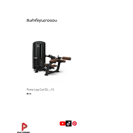
▪ Seat with Polyurethane to
prevent cracking, pressing and
abrading
สินค้าที่คุณอาจชอบ
▪ Cup holder and cell phone
holder for convenience
Prone Leg Curl DL—15
Pec Fly/Rear Deltoid DL—14
ราคา
ราคา
฿0.00
฿0.00