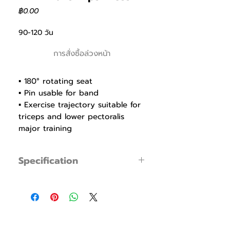
ราคา
฿0.00
90-120 วัน
การสั่งซื้อล่วงหน้า
▪ 180° rotating seat
▪ Pin usable for band
▪ Exercise trajectory suitable for
triceps and lower pectoralis
major training
▪ Rod end 20R Shockproof
Bearing for durability
Specification
▪ Ø30UR shaft bearing for
smooth, flexible and stable
▪ Product Code : FWHM025
machine
▪ Dimensions : W 1690mm / L 1585mm /
▪ Parallel handles adjustable to
H 1235mm
different widths
▪ Weight :
▪ Weight holders with stylish