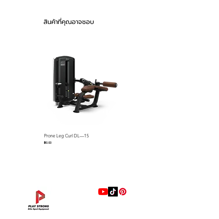
cover to prevent a scratch and
rust
สินค้าที่คุณอาจชอบ
▪ Seat with Polyurethane to
prevent cracking, pressing and
abrading
▪ Cup holder and cell phone
holder for convenience
Prone Leg Curl DL—15
Pec Fly/Rear Deltoid DL—14
ราคา
ราคา
฿0.00
฿0.00