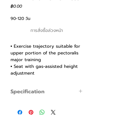
ราคา
฿0.00
90-120 วัน
การสั่งซื้อล่วงหน้า
▪ Exercise trajectory suitable for
upper portion of the pectoralis
major training
▪ Seat with gas-assisted height
adjustment
▪ Rod end 20R Shockproof
Bearing for durability
Specification
▪ Ø30UR shaft bearing for
smooth, flexible and stable
▪ Product Code : FWHM010
machine
▪ Dimensions : W 1420mm / L 1660mm /
▪ Grips available in different way
H 1190mm
▪ Spring Counterbalance to
▪ Weight : 175kg
reduce the loaded weight