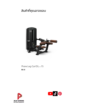
▪ Pin usable for band
▪ Weight holders with stylish
สินค้าที่คุณอาจชอบ
cover to prevent a scratch and
rust
▪ Seat with Polyurethane to
prevent cracking, pressing and
abrading
▪ Cup holder and cell phone
holder for convenience
Video
Prone Leg Curl DL—15
Pec Fly/Rear Deltoid DL—14
ราคา
ราคา
฿0.00
฿0.00