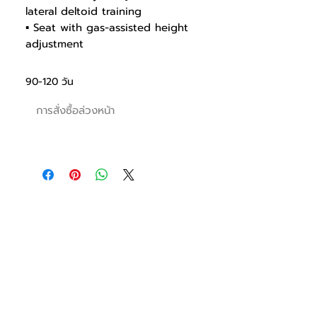
lateral deltoid training
▪ Seat with gas-assisted height
adjustment
▪ Rod end 20R Shockproof Bearing
for durability
90-120 วัน
▪ Ø30UR shaft bearing for smooth,
flexible and stable machine
การสั่งซื้อล่วงหน้า
▪ Visualizing Joint center for intensive
training
▪ Weight holders with stylish cover to
prevent a scratch and rust
▪ Seat with Polyurethane to prevent
cracking, pressing and abrading
▪ Cup holder and cell phone holder
for convenience
Video