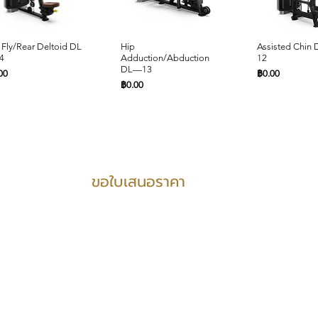
ดูข้อมูลด่วน
ดูข้อมูลด่วน
ดูข้อมูล
 Fly/Rear Deltoid DL
Hip
Assisted Chin
4
Adduction/Abduction
12
DL—13
คา
ราคา
00
฿0.00
ราคา
฿0.00
PRODUCTS SUPPORT
ขอใบเสนอราคา
ดูข้อมูลด่วน
ดูข้อมูลด่วน
ดูข้อมูลด่วน
ดูข้อมูลด่วน
ดูข้อมูล
ดูข้อมูล
ted Leg Curl DL—08
st Press DL—02
Leg Press DL—07
Biceps Curl DL—01
Abdominal D
Decline Chest 
คา
คา
ราคา
ราคา
ราคา
ราคา
00
00
฿0.00
฿0.00
฿0.00
฿0.00
บริการ
3D design
Consult