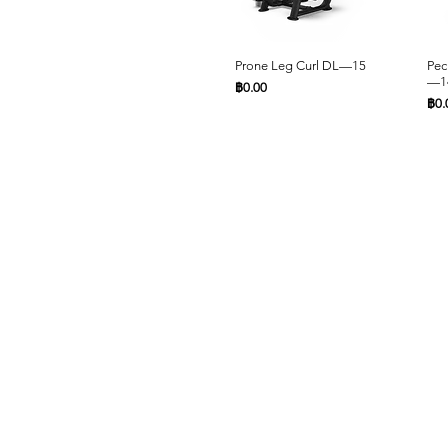
ดูข้อมูลด่วน
Prone Leg Curl DL—15
Pec
—1
ราคา
฿0.00
รา
฿0.
หน้าหลัก
สินค้า
ดูข้อมูลด่วน
ดูข้อมูลด่วน
Leg Extension DL—09
Lat Pulldown DL—03
Sea
Che
Commercial Fitness
ราคา
ราคา
รา
รา
฿0.00
฿0.00
฿0.
฿0.
Cardio
Accessories