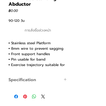
Abductor
ราคา
฿0.00
90-120 วัน
การสั่งซื้อล่วงหน้า
▪ Stainless steel Platform
▪ 8mm wire to prevent sagging
▪ Front support handles
▪ Pin usable for band
▪ Exercise trajectory suitable for
gluteus and abductor training
▪ Weight holders with stylish
Specification
cover to prevent a scratch and
rust
▪ Product Code : FWHM003
▪ Seat with Polyurethane to
▪ Dimensions : W 950mm / L 1775mm /
prevent cracking, pressing and
H 1540mm
abrading
▪ Weight : 140kg