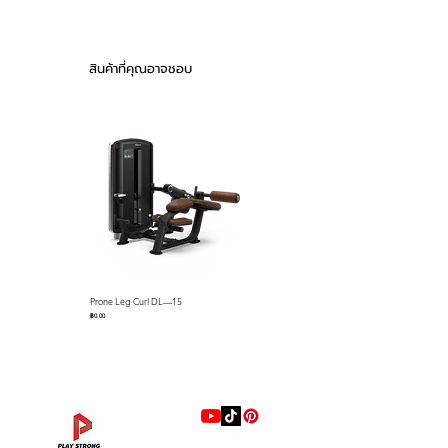
▪ Cup holder and cell phone
holder for convenience
สินค้าที่คุณอาจชอบ
Video
Prone Leg Curl DL—15
Pec Fly/Rear Deltoid DL—14
ราคา
ราคา
฿0.00
฿0.00