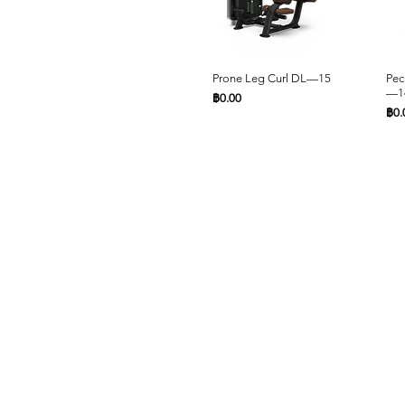
ดูข้อมูลด่วน
Prone Leg Curl DL—15
Pec
—1
ราคา
฿0.00
รา
฿0.
หน้าหลัก
สินค้า
ดูข้อมูลด่วน
ดูข้อมูลด่วน
Leg Extension DL—09
Lat Pulldown DL—03
Sea
Che
Commercial Fitness
ราคา
ราคา
รา
รา
฿0.00
฿0.00
฿0.
฿0.
Cardio