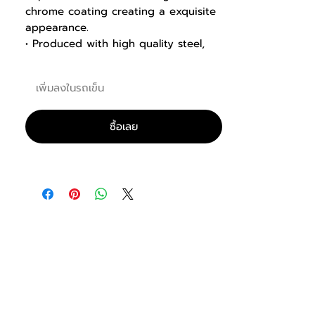
chrome coating creating a exquisite
appearance.
• Produced with high quality steel,
which ensure secure stability.
เพิ่มลงในรถเข็น
Material:
High Quality Steel
Steel Thickness:
10mm
Surface Finish:
Chrome Coating
ซื้อเลย
Assembling Size:
1020*620*1070mm
Net Weight::
65kg