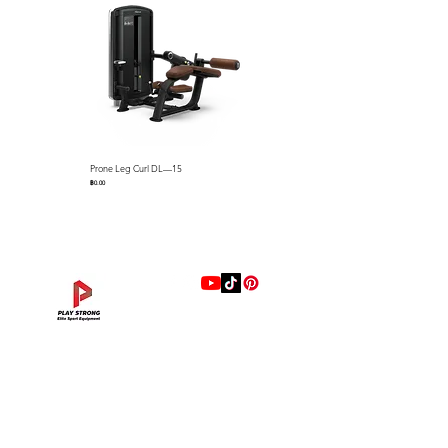
design, precision weight
tolerance control and affordable
price.
MAIN FEATURES:
1.Laser cutting and NC precision
grind.
Prone Leg Curl DL—15
Pec Fly/Rear Deltoid DL—14
2.Chrome coating with excellent
ราคา
ราคา
฿0.00
฿0.00
rust prevention capability, more
durable and attractive
appearance.
3.Color stripe design for quick
weight identification.
แบรนด์
Size:
0.25/0.5/1.25/2.5/5/10/15/
Hip Adduction/Abduction DL—13
Triceps Extension DL—11
Leg Extension DL—09
Leg Press DL—07
Back Extension DL—05
Lat Pulldown DL—03
Biceps Curl DL—01
Assisted Chin Dip DL—12
Seated Row DL—10
Seated Leg Curl DL—08
Abdominal DL—06
Shoulder Press DL—04
Chest Press DL—02
Decline Chest Press
INTENZA FITNESS
20/25kgs (9 PAIRS)
ราคา
ราคา
ราคา
ราคา
ราคา
ราคา
ราคา
ราคา
ราคา
ราคา
ราคา
ราคา
ราคา
ราคา
฿0.00
฿0.00
฿0.00
฿0.00
฿0.00
฿0.00
฿0.00
฿0.00
฿0.00
฿0.00
฿0.00
฿0.00
฿0.00
฿0.00
RONFIC
Diameter:
Varies
Collar Opening:
50.4~50.6mm
Lexco