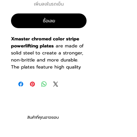
เพิ่มลงในรถเข็น
ซื้อเลย
Xmaster chromed color stripe
powerlifting plates
are made of
solid steel to create a stronger,
non-brittle and more durable.
The plates feature high quality
and outstanding performance.
The Chromed Powerlifting Plates
mark a new milestone by
introducing new finishes and
unprecedented quality. As our
top range powerlifting plate, the
chromed color stripe
สินค้าที่คุณอาจชอบ
powerlifting plate feature many
advantages such as aesthetic