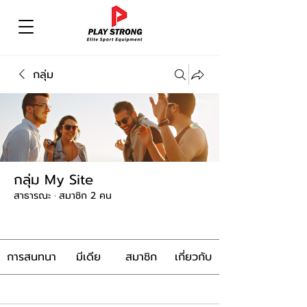
กลุ่ม
กลุ่ม My Site
สาธารณะ
·
สมาชิก 2 คน
เข้าร่วม
การสนทนา
มีเดีย
สมาชิก
เกี่ยวกับ
ย้อนกลับ