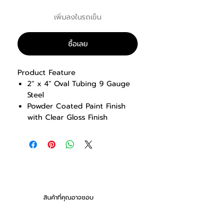
เพิ่มลงในรถเข็น
ซื้อเลย
Product Feature
2″ x 4″ Oval Tubing 9 Gauge
Steel
Powder Coated Paint Finish
with Clear Gloss Finish
Angled bar rack design for
easy lift off and spotter
access
2 Lift off positions on hard
chrome racks protect paint
finish
Optional Weight Storage (sold
สินค้าที่คุณอาจชอบ
separately)