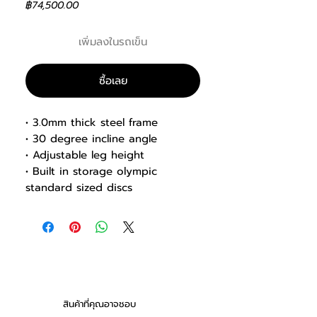
ราคา
฿74,500.00
เพิ่มลงในรถเข็น
ซื้อเลย
• 3.0mm thick steel frame
• 30 degree incline angle
• Adjustable leg height
• Built in storage olympic
standard sized discs
• Powder coated finish
• Adjustable feet to ensure the
bench can be perfectly balanced
on any floor surface
• Hard ru
1710x1696x1305mm
สินค้าที่คุณอาจชอบ