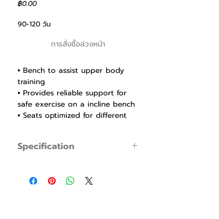
ราคา
฿0.00
90-120 วัน
การสั่งซื้อล่วงหน้า
▪ Bench to assist upper body
training
▪ Provides reliable support for
safe exercise on a incline bench
▪ Seats optimized for different
body types
▪ 2-stage barbell holder for
Specification
safety
▪ Light and sturdy structural
▪ Product Code : FWF002
design using precision-
▪ Dimensions : W 1570mm / L 1795mm /
processed pipes
H 1285mm
▪ Weight holders with stylish
▪ Weight : 90Kg
cover to prevent a scratch and
rust