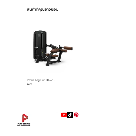
▪ Seat with Polyurethane to
สินค้าที่คุณอาจชอบ
prevent cracking, pressing and
abrading
Prone Leg Curl DL—15
Pec Fly/Rear Deltoid DL—14
ราคา
ราคา
฿0.00
฿0.00