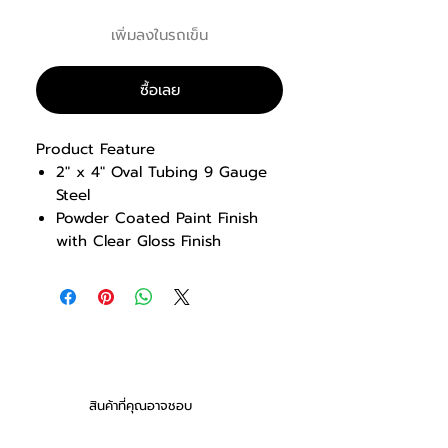
เพิ่มลงในรถเข็น
ซื้อเลย
Product Feature
2″ x 4″ Oval Tubing 9 Gauge
Steel
Powder Coated Paint Finish
with Clear Gloss Finish
A Frame design holds 10 fixed
barbells
Hard chrome storage pegs
and protective wear guards
on frame
Dimensions: 1020 x 840 x
1392 mm (L x W x H) / 40.1″ L
สินค้าที่คุณอาจชอบ
x 33″ W x 54.8″ H